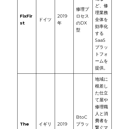
ど、修
修理プ
理業務
FixFir
2019
ロセス
ドイツ
全体を
st
年
のDX
効率化
型
する
SaaS
プラッ
トフォ
ームを
提供。
地域に
根差し
た仕立
て屋や
修理職
人と消
BtoC
費者を
The
イギリ
2019
プラッ
繋ぐマ