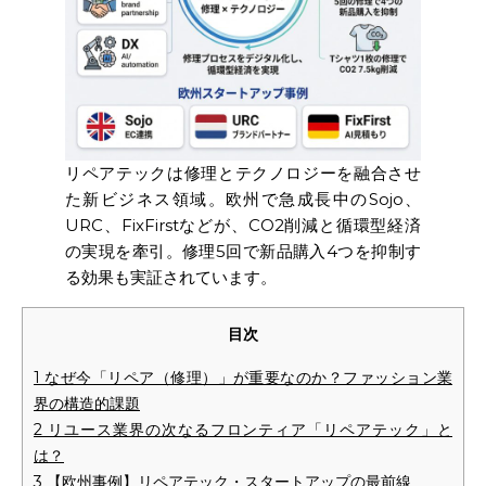
リペアテックは修理とテクノロジーを融合させ
た新ビジネス領域。欧州で急成長中のSojo、
URC、FixFirstなどが、CO2削減と循環型経済
の実現を牽引。修理5回で新品購入4つを抑制す
る効果も実証されています。
目次
1
なぜ今「リペア（修理）」が重要なのか？ファッション業
界の構造的課題
2
リユース業界の次なるフロンティア「リペアテック」と
は？
3
【欧州事例】リペアテック・スタートアップの最前線