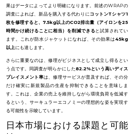
果はデータによってより明確になります。前述のWRAPの
調査によれば、新品を購入する代わりに
コットンTシャツ1
枚を修理すると、7.5kg以上のCO2排出量（アイロンを25
時間かけ続けることに相当）を削減できる
と試算されてい
ます。これが防水ジャケットになれば、その効果は
45kg
以上
にも達します。
さらに重要なのは、修理がビジネスとして成立し得るとい
う点です。同調査が明らかにした
82.2%という高いディス
プレイスメント率
は、修理サービスが普及すれば、その分
だけ確実に新規製品の生産を抑制できることを意味しま
す。これは、企業の売上を維持しながら環境負荷を低減す
るという、サーキュラーエコノミーの理想的な姿を実現す
る可能性を示唆しています。
日本市場における課題と可能