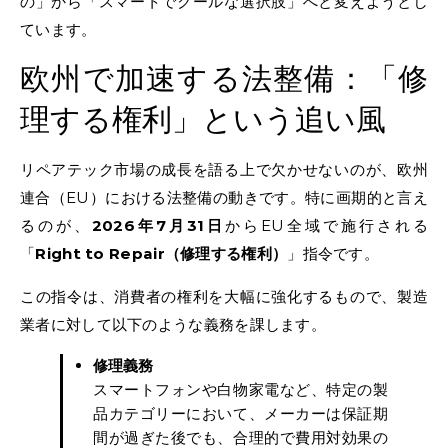
の」から「スマートでクールな選択肢」へと変えようとし
ています。
欧州で加速する法整備：「修
理する権利」という追い風
リペアテック市場の成長を語る上で欠かせないのが、欧州
連合（EU）における法整備の動きです。特に画期的と言え
るのが、
2026年7月31日
からEU全域で施行される
「
Right to Repair（修理する権利）
」指令です。
この指令は、消費者の権利を大幅に強化するもので、製造
業者に対して以下のような義務を課します。
修理義務
スマートフォンや白物家電など、特定の製
品カテゴリーにおいて、メーカーは保証期
間が過ぎた後でも、合理的で費用対効果の