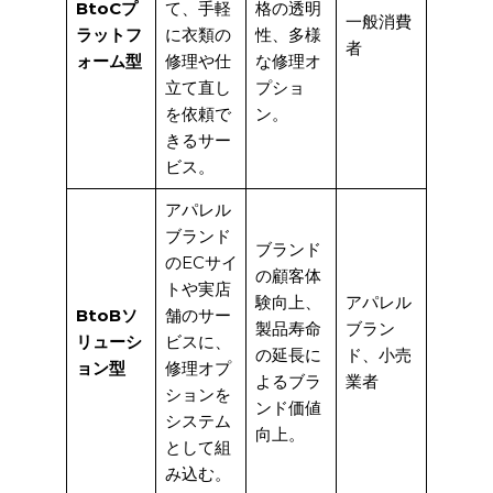
BtoCプ
て、手軽
格の透明
一般消費
ラットフ
に衣類の
性、多様
者
ォーム型
修理や仕
な修理オ
立て直し
プショ
を依頼で
ン。
きるサー
ビス。
アパレル
ブランド
ブランド
のECサイ
の顧客体
トや実店
験向上、
アパレル
BtoBソ
舗のサー
製品寿命
ブラン
リューシ
ビスに、
の延長に
ド、小売
ョン型
修理オプ
よるブラ
業者
ションを
ンド価値
システム
向上。
として組
み込む。