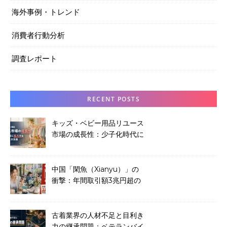
海外事例・トレンド
消費者行動分析
調査レポート
RECENT POSTS
キッズ・ベビー用品リユース
市場の成長性：少子化時代に
拡大する子供服の二次流通
中国「閑魚（Xianyu）」の
衝撃：年間取引額3兆円超の
中古品プラットフォームから
学ぶこと
古着業界の人材不足と目利き
力の継承問題：ベテランバイ