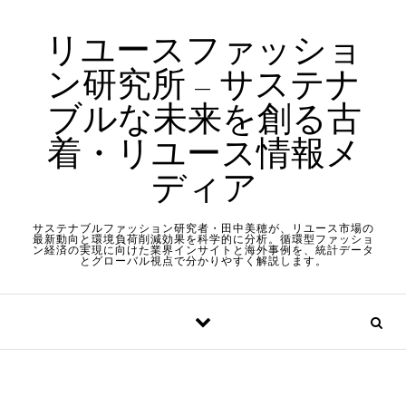
Skip to content
リユースファッショ
ン研究所 – サステナ
ブルな未来を創る古
着・リユース情報メ
ディア
サステナブルファッション研究者・田中美穂が、リユース市場の
最新動向と環境負荷削減効果を科学的に分析。循環型ファッショ
ン経済の実現に向けた業界インサイトと海外事例を、統計データ
とグローバル視点で分かりやすく解説します。