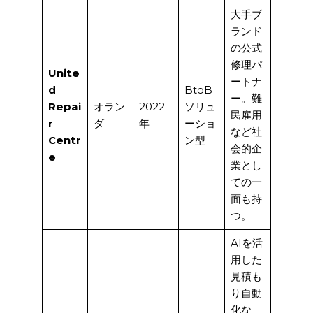
大手ブ
ランド
の公式
修理パ
Unite
ートナ
d
BtoB
ー。難
Repai
オラン
2022
ソリュ
民雇用
r
ダ
年
ーショ
など社
Centr
ン型
会的企
e
業とし
ての一
面も持
つ。
AIを活
用した
見積も
り自動
化な