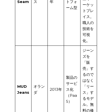
Seam
ス
年
トフォ
ーケッ
ーム型
トプレ
イス。
職人の
技術を
可視
化。
ジーン
ズを
「販
売」す
るので
製品の
はなく
サービ
MUD
オラン
「リー
2013年
ス化
Jeans
ダ
ス」す
（Paa
るモデ
S）
ル。無
料の修