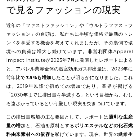
で見るファッションの現実
近年の「ファストファッション」や「ウルトラファストフ
ァッション」の台頭は、私たちに手頃な価格で最新のトレ
ンドを享受する機会を与えてくれましたが、その裏側で環
境への負荷は増大し続けています。非営利団体Apparel
Impact Instituteが2025年7月に発表したレポートによる
と、アパレル業界全体の温室効果ガス排出量は、2023年に
前年比で
7.5%も増加
したことが明らかになりました。これ
は、2019年以降で初めての増加であり、業界が掲げる
「2030年までに排出量を半減する」という目標から、むし
ろ遠ざかっているという厳しい現実を突きつけています。
この排出量増加の主な要因として、レポートは
過剰な生産
量の増加
と、石油を原料とする
ポリエステルなどの化石燃
料由来素材への依存
を挙げています。現在、世界の繊維生