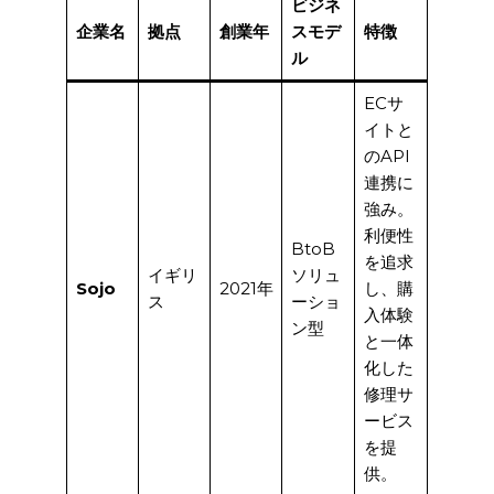
ビジネ
企業名
拠点
創業年
スモデ
特徴
ル
ECサ
イトと
のAPI
連携に
強み。
利便性
BtoB
を追求
イギリ
ソリュ
Sojo
2021年
し、購
ス
ーショ
入体験
ン型
と一体
化した
修理サ
ービス
を提
供。