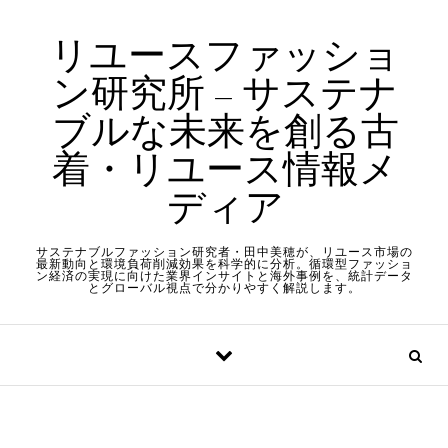
Skip to content
リユースファッショ
ン研究所 – サステナ
ブルな未来を創る古
着・リユース情報メ
ディア
サステナブルファッション研究者・田中美穂が、リユース市場の
最新動向と環境負荷削減効果を科学的に分析。循環型ファッショ
ン経済の実現に向けた業界インサイトと海外事例を、統計データ
とグローバル視点で分かりやすく解説します。