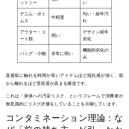
ットソー
い
デニム・ボト
匂い・経年汚
中程度
ムス
れ
アウター・コ
デザイン経年
弱い
ート類
劣化
機能的劣化の
バッグ・小物
非常に弱い
み
直接肌に触れる時間が長いアイテムほど抵抗感が強く、肌
から離れるほど受容度が高まる構造です。
これは「身体への汚染リスク」というフレームで消費者が
無意識的にリスク評価をしていることを示唆しています。
コンタミネーション理論：な