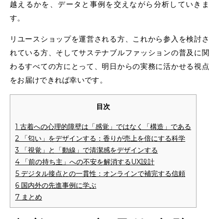
越えるかを、データと事例を交えながら分析していきま
す。
リユースショップを運営される方、これから参入を検討さ
れている方、そしてサステナブルファッションの普及に関
わるすべての方にとって、明日からの実務に活かせる視点
をお届けできれば幸いです。
目次
1
古着への心理的障壁は「感覚」ではなく「構造」である
2
「匂い」をデザインする：香りが売上を倍にする科学
3
「視覚」と「動線」で清潔感をデザインする
4
「前の持ち主」への不安を解消するUX設計
5
デジタル接点との一貫性：オンラインで補完する信頼
6
国内外の先進事例に学ぶ
7
まとめ