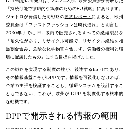
DPP構想の出発点は、2022年3月に欧州委員会が発表した
「持続可能で循環的な繊維のためのEU戦略」にあります。
ジェトロが発信した同戦略の
要約レポート
によると、欧州
委員会は「ファストファッションは時代遅れ」と明言し、
2030年までに EU 域内で販売されるすべての繊維製品を
「耐久性があり、リサイクル可能で、リサイクル繊維を相
当割合含み、危険な化学物質を含まず、労働者の権利と環
境に配慮したもの」にする目標を掲げました。
この戦略を実現する制度の柱が、後述するESPRであり、
その情報基盤こそがDPPです。情報を可視化しなければ、
企業の主張を検証することも、循環システムを設計するこ
ともできない。これが、欧州が DPP を制度化する根本的
な動機です。
DPPで開示される情報の範囲