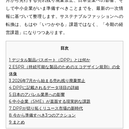
月から先行する売れ残り廃棄禁止、日本企業への影響、そ
して中小企業がいま準備すべきことまでを、最新の一次情
報に基づいて整理します。サステナブルファッションへの
転換は、もはや「いつかやる」課題ではなく、「今期の経
営課題」になりつつあります。
目次
1
デジタル製品パスポート（DPP）とは何か
2
ESPR（持続可能な製品のためのエコデザイン規則）の全
体像
3
2026年7月から始まる売れ残り廃棄禁止
4
DPPに記載されるデータ項目の詳細
5
日本のアパレル業界への影響
6
中小企業（SME）が直面する現実的な課題
7
DPPが切り拓くリユース市場の新時代
8
今から準備すべき3つのアクション
9
まとめ