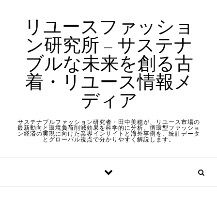
Skip to content
リユースファッショ
ン研究所 – サステナ
ブルな未来を創る古
着・リユース情報メ
ディア
サステナブルファッション研究者・田中美穂が、リユース市場の
最新動向と環境負荷削減効果を科学的に分析。循環型ファッショ
ン経済の実現に向けた業界インサイトと海外事例を、統計データ
とグローバル視点で分かりやすく解説します。