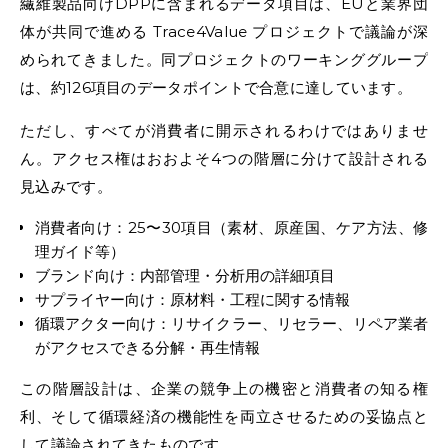
繊維製品向けDPPに含まれるデータ項目は、EUと業界団
体が共同で進める Trace4Value プロジェクトで議論が深
められてきました。同プロジェクトのワーキンググループ
は、約126項目のデータポイントで合意に達しています。
ただし、すべてが消費者に開示されるわけではありませ
ん。アクセス権はおおよそ4つの階層に分けて設計される
見込みです。
消費者向け：25〜30項目（素材、原産国、ケア方法、修
理ガイド等）
ブランド向け：内部管理・分析用の詳細項目
サプライヤー向け：原材料・工程に関する情報
循環アクター向け：リサイクラー、リセラー、リペア業者
がアクセスできる分解・再生情報
この階層設計は、企業の競争上の機密と消費者の知る権
利、そして循環経済の機能性を両立させるための妥協点と
して議論されてきたものです。