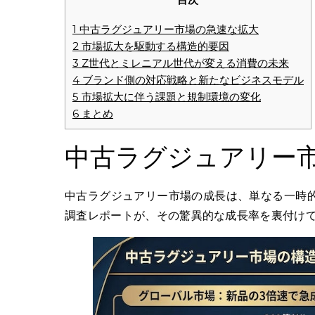
1
中古ラグジュアリー市場の急速な拡大
2
市場拡大を駆動する構造的要因
3
Z世代とミレニアル世代が変える消費の未来
4
ブランド側の対応戦略と新たなビジネスモデル
5
市場拡大に伴う課題と規制環境の変化
6
まとめ
中古ラグジュアリー
中古ラグジュアリー市場の成長は、単なる一時
調査レポートが、その驚異的な成長率を裏付け