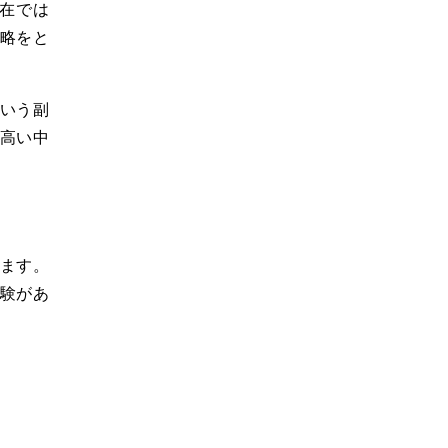
在では
戦略をと
いう副
高い中
ます。
経験があ