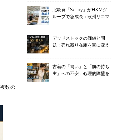
する
北欧発「Sellpy」がH&Mグ
ループで急成長：欧州リコマ
ースプラットフォームの成功
方程式
デッドストックの価値と問
題：売れ残り在庫を宝に変え
るビジネスモデル最前線
古着の「匂い」と「前の持ち
主」への不安：心理的障壁を
乗り越えるための店舗デザイ
複数の
ンとUX