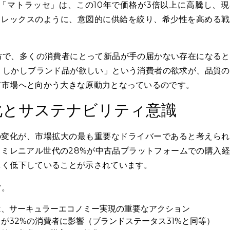
「マトラッセ」は、この10年で価格が3倍以上に高騰し、現
ロレックスのように、意図的に供給を絞り、希少性を高める
方で、多くの消費者にとって新品が手の届かない存在になると
、しかしブランド品が欲しい」という消費者の欲求が、品質の
ド市場へと向かう大きな原動力となっているのです。
化とサステナビリティ意識
の変化が、市場拡大の最も重要なドライバーであると考えられ
%、ミレニアル世代の28%が中古品プラットフォームでの購入
しく低下していることが示されています。
す。
スは、サーキュラーエコノミー実現の重要なアクション
」が32%の消費者に影響（ブランドステータス31%と同等）