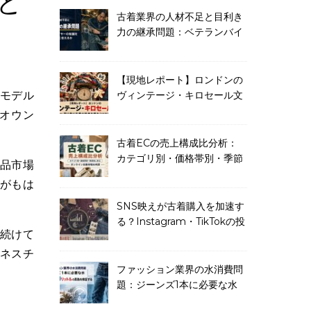
と
古着業界の人材不足と目利き
力の継承問題：ベテランバイ
ヤーの知識をどう次世代に伝
えるか
【現地レポート】ロンドンの
ヴィンテージ・キロセール文
化：量り売り古着が若者を惹
オウン
きつける理由
古着ECの売上構成比分析：
カテゴリ別・価格帯別・季節
品市場
別に見るオンライン古着市場
場がもは
の内訳
SNS映えが古着購入を加速す
る？Instagram・TikTokの投
続けて
稿分析から読むファッション
消費の変化
ネスチ
ファッション業界の水消費問
題：ジーンズ1本に必要な水
7,500リットルの真偽を検証