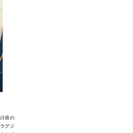
の3倍の
なラグジ