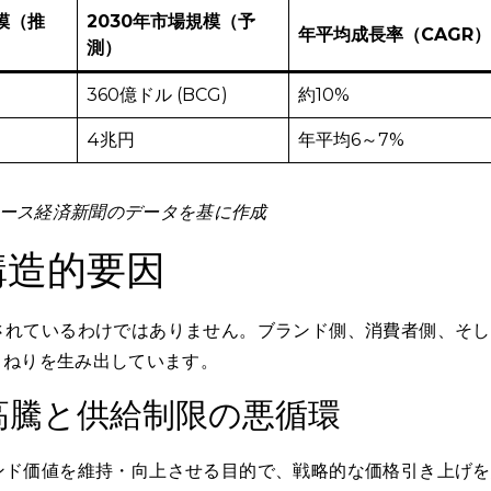
模（推
2030年市場規模（予
年平均成長率（CAGR）
測）
360億ドル (BCG)
約10%
4兆円
年平均6～7%
ユース経済新聞のデータを基に作成
構造的要因
されているわけではありません。ブランド側、消費者側、そし
うねりを生み出しています。
高騰と供給制限の悪循環
ンド価値を維持・向上させる目的で、戦略的な価格引き上げを