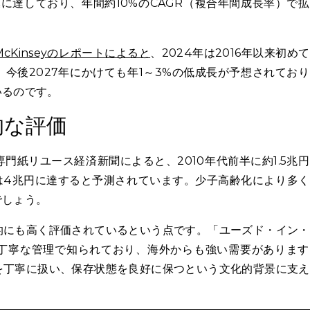
模に達しており、年間約10%のCAGR（複合年間成長率）で
McKinseyのレポートによると
、2024年は2016年以来初め
今後2027年にかけても年1～3%の低成長が予想されてお
いるのです。
的な評価
門紙リユース経済新聞によると、2010年代前半に約1.5兆
年には4兆円に達すると予測されています。少子高齢化により多
でしょう。
的にも高く評価されているという点です。「ユーズド・イン・
丁寧な管理で知られており、海外からも強い需要があります
を丁寧に扱い、保存状態を良好に保つという文化的背景に支え