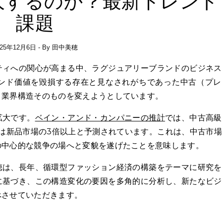
大するのか？最新トレンド
課題
025年12月6日
- By
田中美穂
ンド価値を毀損する存在と見なされがちであった中古（プレ
、業界構造そのものを変えようとしています。
拡大です。
ベイン・アンド・カンパニーの推計
では、中古高級
長率は新品市場の3倍以上と予測されています。これは、中古市
の中心的な競争の場へと変貌を遂げたことを意味します。
穂は、長年、循環型ファッション経済の構築をテーマに研究を
に基づき、この構造変化の要因を多角的に分析し、新たなビジ
べさせていただきます。