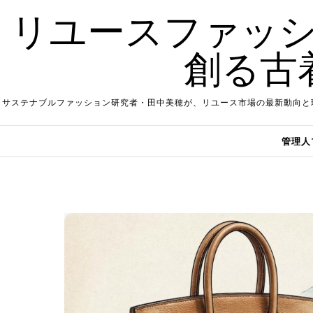
Skip to content
リユースファッシ
創る古
サステナブルファッション研究者・田中美穂が、リユース市場の最新動向と
管理人