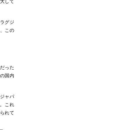
拡大して
てラグジ
り、この
円だった
くの国内
ジャパ
。これ
られて