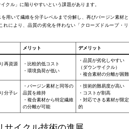
サイクル」に陥りやすいという課題があります。
スを用いて繊維を分子レベルまで分解し、再びバージン素材と
これにより、品質の劣化を伴わない「クローズドループ・リ
メリット
デメリット
・品質が劣化しやすい
り再資源
・比較的低コスト
（ダウンサイクル）
・環境負荷が低い
・複合素材の分離が困難
・バージン素材と同等の
・技術的難易度が高い
り分子レ
品質を維持
・コストが割高
・複合素材から特定繊維
・対応できる素材が限定
の分離が可能
的
リサイクル技術の進展