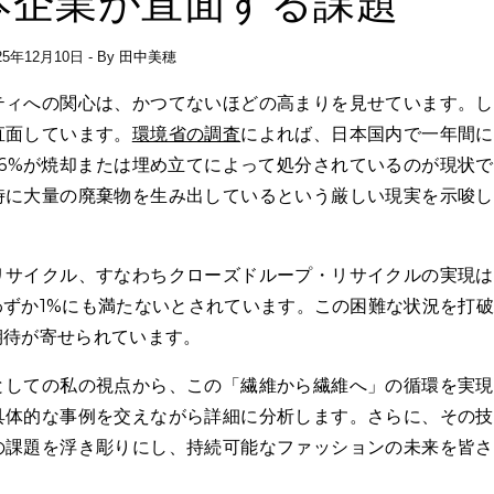
本企業が直面する課題
25年12月10日
- By
田中美穂
直面しています。
環境省の調査
によれば、日本国内で一年間に
66%が焼却または埋め立てによって処分されているのが現状
時に大量の廃棄物を生み出しているという厳しい現実を示唆し
リサイクル、すなわちクローズドループ・リサイクルの実現は
ずか1%にも満たないとされています。この困難な状況を打
期待が寄せられています。
としての私の視点から、この「繊維から繊維へ」の循環を実現
具体的な事例を交えながら詳細に分析します。さらに、その技
の課題を浮き彫りにし、持続可能なファッションの未来を皆さ