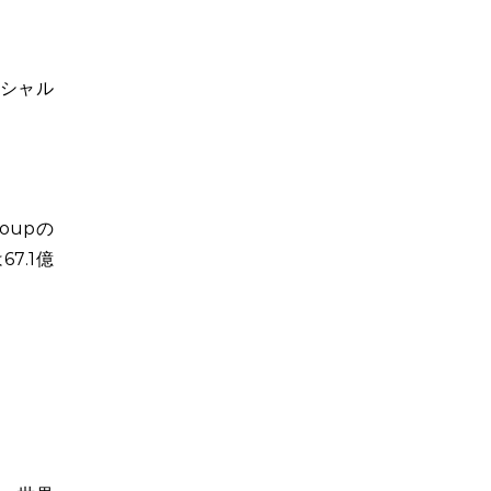
シャル
oupの
7.1億