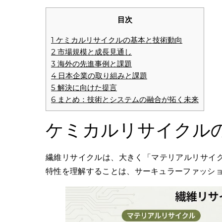
目次
1
ケミカルリサイクルの基本と技術動向
2
市場規模と成長見通し
3
海外の先進事例と課題
4
日本企業の取り組みと課題
5
解決に向けた提言
6
まとめ：技術とシステムの融合が拓く未来
ケミカルリサイクル
繊維リサイクルは、大きく「マテリアルリサイ
特性を理解することは、サーキュラーファッシ