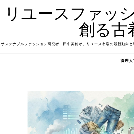
Skip to content
リユースファッシ
創る古
サステナブルファッション研究者・田中美穂が、リユース市場の最新動向と
管理人