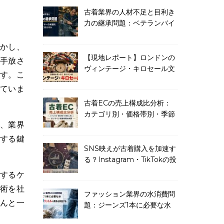
古着業界の人材不足と目利き
力の継承問題：ベテランバイ
ヤーの知識をどう次世代に伝
えるか
【現地レポート】ロンドンの
手放さ
ヴィンテージ・キロセール文
です。こ
化：量り売り古着が若者を惹
ていま
きつける理由
古着ECの売上構成比分析：
カテゴリ別・価格帯別・季節
、業界
別に見るオンライン古着市場
の内訳
破する鍵
SNS映えが古着購入を加速す
る？Instagram・TikTokの投
稿分析から読むファッション
するケ
消費の変化
術を社
ファッション業界の水消費問
んと一
題：ジーンズ1本に必要な水
7,500リットルの真偽を検証