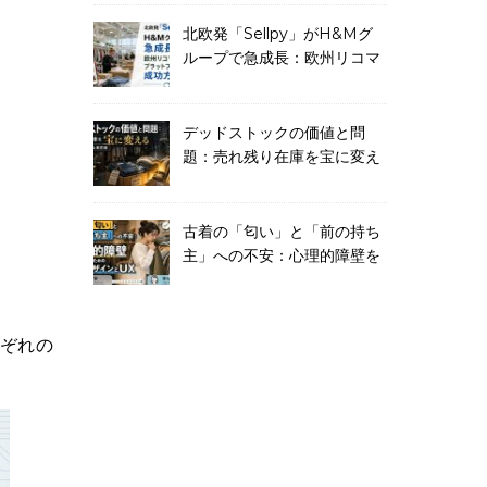
する
北欧発「Sellpy」がH&Mグ
ループで急成長：欧州リコマ
ースプラットフォームの成功
方程式
デッドストックの価値と問
題：売れ残り在庫を宝に変え
るビジネスモデル最前線
古着の「匂い」と「前の持ち
主」への不安：心理的障壁を
乗り越えるための店舗デザイ
ンとUX
ぞれの