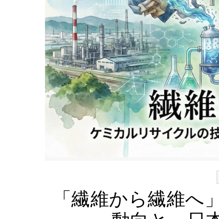
「繊維から繊維へ